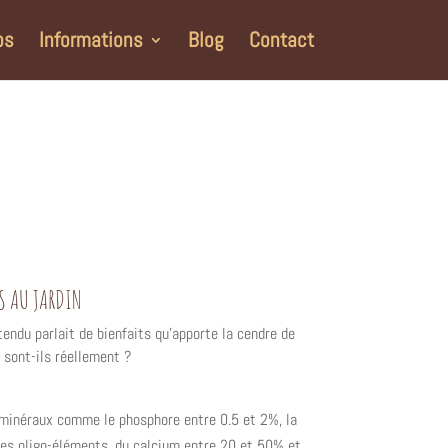
os
Informations
Blog
Contact
IS AU JARDIN
endu parlait de bienfaits qu’apporte la cendre de
l sont-ils réellement ?
minéraux comme le phosphore entre 0.5 et 2%, la
des oligo-éléments, du calcium entre 20 et 50% et